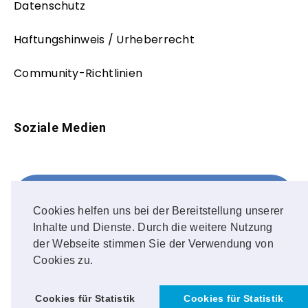
Datenschutz
Haftungshinweis / Urheberrecht
Community-Richtlinien
Soziale Medien
Facebook
FOLLOW ME!
Cookies helfen uns bei der Bereitstellung unserer
Inhalte und Dienste. Durch die weitere Nutzung
Instagram
der Webseite stimmen Sie der Verwendung von
Cookies zu.
OUR PHOTOS!
Cookies für Statistik
Cookies für Statistik