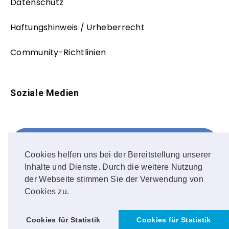
Datenschutz
Haftungshinweis / Urheberrecht
Community-Richtlinien
Soziale Medien
Facebook
FOLLOW ME!
Cookies helfen uns bei der Bereitstellung unserer
Inhalte und Dienste. Durch die weitere Nutzung
Instagram
der Webseite stimmen Sie der Verwendung von
Cookies zu.
OUR PHOTOS!
Cookies für Statistik
Cookies für Statistik