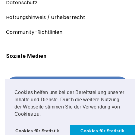
Datenschutz
Haftungshinweis / Urheberrecht
Community-Richtlinien
Soziale Medien
Facebook
FOLLOW ME!
Cookies helfen uns bei der Bereitstellung unserer
Inhalte und Dienste. Durch die weitere Nutzung
Instagram
der Webseite stimmen Sie der Verwendung von
Cookies zu.
OUR PHOTOS!
Cookies für Statistik
Cookies für Statistik