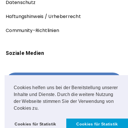
Datenschutz
Haftungshinweis / Urheberrecht
Community-Richtlinien
Soziale Medien
Facebook
FOLLOW ME!
Cookies helfen uns bei der Bereitstellung unserer
Inhalte und Dienste. Durch die weitere Nutzung
Instagram
der Webseite stimmen Sie der Verwendung von
Cookies zu.
OUR PHOTOS!
Cookies für Statistik
Cookies für Statistik