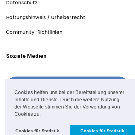
Datenschutz
Haftungshinweis / Urheberrecht
Community-Richtlinien
Soziale Medien
Facebook
FOLLOW ME!
Cookies helfen uns bei der Bereitstellung unserer
Inhalte und Dienste. Durch die weitere Nutzung
Instagram
der Webseite stimmen Sie der Verwendung von
Cookies zu.
OUR PHOTOS!
Cookies für Statistik
Cookies für Statistik