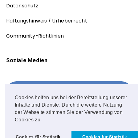
Datenschutz
Haftungshinweis / Urheberrecht
Community-Richtlinien
Soziale Medien
Facebook
FOLLOW ME!
Cookies helfen uns bei der Bereitstellung unserer
Inhalte und Dienste. Durch die weitere Nutzung
Instagram
der Webseite stimmen Sie der Verwendung von
Cookies zu.
OUR PHOTOS!
Cookies für Statistik
Cookies für Statistik