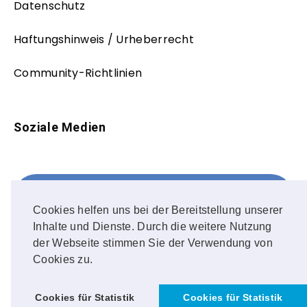
Datenschutz
Haftungshinweis / Urheberrecht
Community-Richtlinien
Soziale Medien
Facebook
FOLLOW ME!
Cookies helfen uns bei der Bereitstellung unserer
Inhalte und Dienste. Durch die weitere Nutzung
Instagram
der Webseite stimmen Sie der Verwendung von
Cookies zu.
OUR PHOTOS!
Cookies für Statistik
Cookies für Statistik