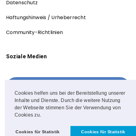
Datenschutz
Haftungshinweis / Urheberrecht
Community-Richtlinien
Soziale Medien
Facebook
FOLLOW ME!
Cookies helfen uns bei der Bereitstellung unserer
Inhalte und Dienste. Durch die weitere Nutzung
Instagram
der Webseite stimmen Sie der Verwendung von
Cookies zu.
OUR PHOTOS!
Cookies für Statistik
Cookies für Statistik