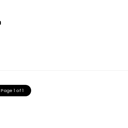
n
Page 1 of 1