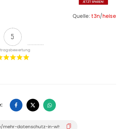
Quelle:
t3n
/
heise
5
itragsbewertung
e: