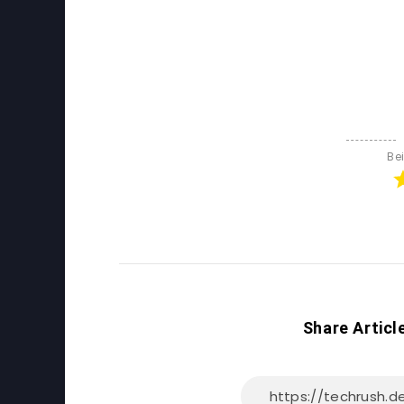
Be
Share Articl