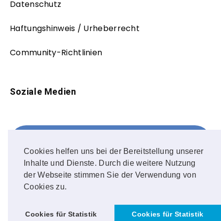
Datenschutz
Haftungshinweis / Urheberrecht
Community-Richtlinien
Soziale Medien
Facebook
FOLLOW ME!
Cookies helfen uns bei der Bereitstellung unserer
Inhalte und Dienste. Durch die weitere Nutzung
Instagram
der Webseite stimmen Sie der Verwendung von
Cookies zu.
OUR PHOTOS!
Cookies für Statistik
Cookies für Statistik