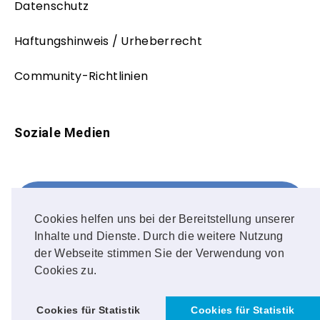
Datenschutz
Haftungshinweis / Urheberrecht
Community-Richtlinien
Soziale Medien
Facebook
FOLLOW ME!
Cookies helfen uns bei der Bereitstellung unserer
Inhalte und Dienste. Durch die weitere Nutzung
Instagram
der Webseite stimmen Sie der Verwendung von
Cookies zu.
OUR PHOTOS!
Cookies für Statistik
Cookies für Statistik