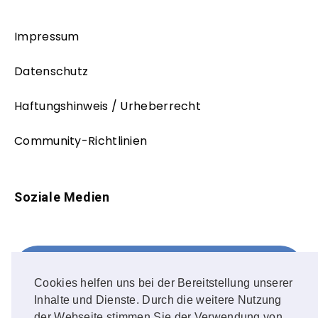
Impressum
Datenschutz
Haftungshinweis / Urheberrecht
Community-Richtlinien
Soziale Medien
Facebook
FOLLOW ME!
Cookies helfen uns bei der Bereitstellung unserer
Inhalte und Dienste. Durch die weitere Nutzung
Instagram
der Webseite stimmen Sie der Verwendung von