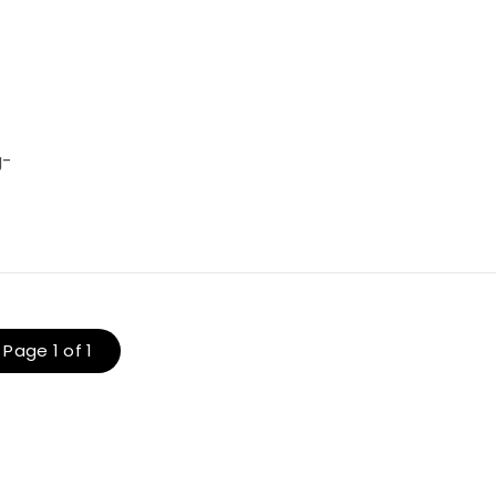
g-
Page 1 of 1