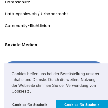
Datenschutz
Haftungshinweis / Urheberrecht
Community-Richtlinien
Soziale Medien
Facebook
FOLLOW ME!
Cookies helfen uns bei der Bereitstellung unserer
Inhalte und Dienste. Durch die weitere Nutzung
Instagram
der Webseite stimmen Sie der Verwendung von
Cookies zu.
OUR PHOTOS!
Cookies für Statistik
Cookies für Statistik