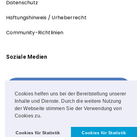
Datenschutz
Haftungshinweis / Urheberrecht
Community-Richtlinien
Soziale Medien
Facebook
FOLLOW ME!
Cookies helfen uns bei der Bereitstellung unserer
Inhalte und Dienste. Durch die weitere Nutzung
Instagram
der Webseite stimmen Sie der Verwendung von
Cookies zu.
OUR PHOTOS!
Cookies für Statistik
Cookies für Statistik