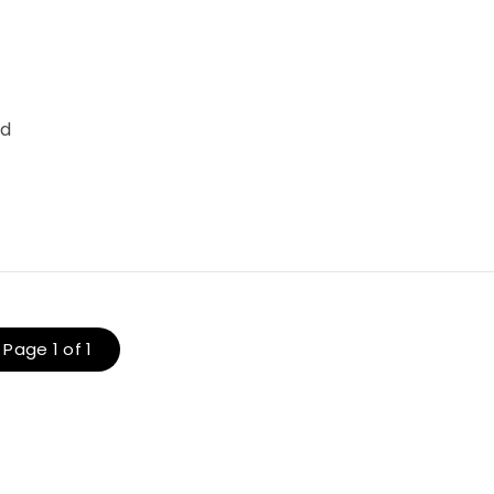
nd
Page 1 of 1