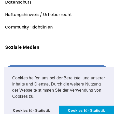
Datenschutz
Haftungshinweis / Urheberrecht
Community-Richtlinien
Soziale Medien
Facebook
FOLLOW ME!
Cookies helfen uns bei der Bereitstellung unserer
Inhalte und Dienste. Durch die weitere Nutzung
Instagram
der Webseite stimmen Sie der Verwendung von
Cookies zu.
OUR PHOTOS!
Cookies für Statistik
Cookies für Statistik