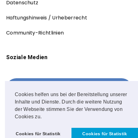
Datenschutz
Haftungshinweis / Urheberrecht
Community-Richtlinien
Soziale Medien
Facebook
FOLLOW ME!
Cookies helfen uns bei der Bereitstellung unserer
Inhalte und Dienste. Durch die weitere Nutzung
Instagram
der Webseite stimmen Sie der Verwendung von
Cookies zu.
OUR PHOTOS!
Cookies für Statistik
Cookies für Statistik