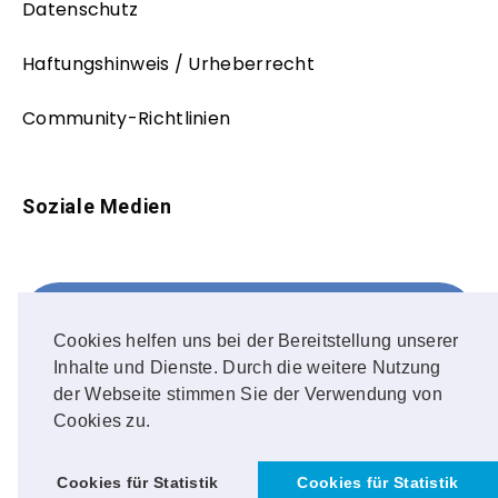
Datenschutz
Haftungshinweis / Urheberrecht
Community-Richtlinien
Soziale Medien
Facebook
FOLLOW ME!
Cookies helfen uns bei der Bereitstellung unserer
Inhalte und Dienste. Durch die weitere Nutzung
Instagram
der Webseite stimmen Sie der Verwendung von
Cookies zu.
OUR PHOTOS!
Cookies für Statistik
Cookies für Statistik