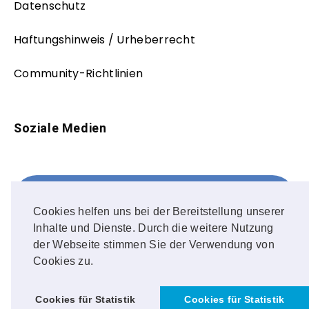
Datenschutz
Haftungshinweis / Urheberrecht
Community-Richtlinien
Soziale Medien
Facebook
FOLLOW ME!
Cookies helfen uns bei der Bereitstellung unserer
Inhalte und Dienste. Durch die weitere Nutzung
Instagram
der Webseite stimmen Sie der Verwendung von
Cookies zu.
OUR PHOTOS!
Cookies für Statistik
Cookies für Statistik