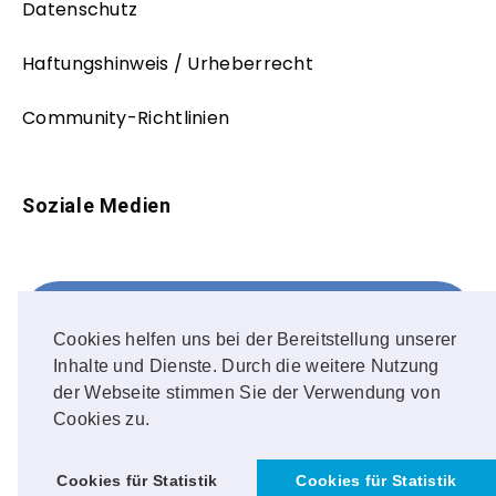
Datenschutz
Haftungshinweis / Urheberrecht
Community-Richtlinien
Soziale Medien
Facebook
FOLLOW ME!
Cookies helfen uns bei der Bereitstellung unserer
Inhalte und Dienste. Durch die weitere Nutzung
Instagram
der Webseite stimmen Sie der Verwendung von
Cookies zu.
OUR PHOTOS!
Cookies für Statistik
Cookies für Statistik