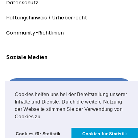
Datenschutz
Haftungshinweis / Urheberrecht
Community-Richtlinien
Soziale Medien
Facebook
FOLLOW ME!
Cookies helfen uns bei der Bereitstellung unserer
Inhalte und Dienste. Durch die weitere Nutzung
Instagram
der Webseite stimmen Sie der Verwendung von
Cookies zu.
OUR PHOTOS!
Cookies für Statistik
Cookies für Statistik