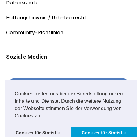
Datenschutz
Haftungshinweis / Urheberrecht
Community-Richtlinien
Soziale Medien
Facebook
FOLLOW ME!
Cookies helfen uns bei der Bereitstellung unserer
Inhalte und Dienste. Durch die weitere Nutzung
Instagram
der Webseite stimmen Sie der Verwendung von
Cookies zu.
OUR PHOTOS!
Cookies für Statistik
Cookies für Statistik