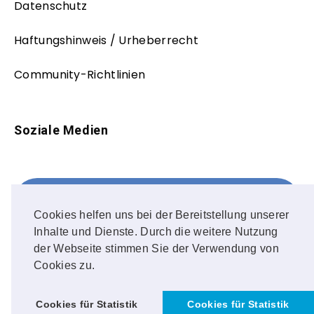
Datenschutz
Haftungshinweis / Urheberrecht
Community-Richtlinien
Soziale Medien
Facebook
FOLLOW ME!
Cookies helfen uns bei der Bereitstellung unserer
Inhalte und Dienste. Durch die weitere Nutzung
Instagram
der Webseite stimmen Sie der Verwendung von
Cookies zu.
OUR PHOTOS!
Cookies für Statistik
Cookies für Statistik