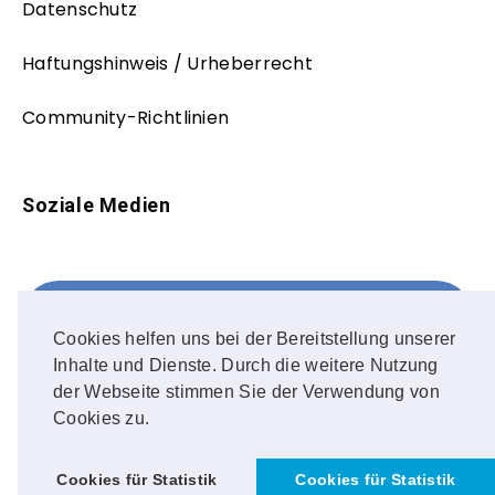
Datenschutz
Haftungshinweis / Urheberrecht
Community-Richtlinien
Soziale Medien
Facebook
FOLLOW ME!
Cookies helfen uns bei der Bereitstellung unserer
Inhalte und Dienste. Durch die weitere Nutzung
Instagram
der Webseite stimmen Sie der Verwendung von
Cookies zu.
OUR PHOTOS!
Cookies für Statistik
Cookies für Statistik