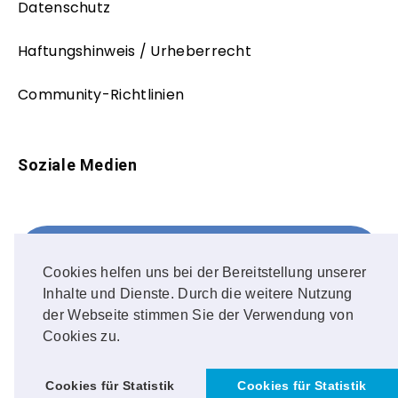
Datenschutz
Haftungshinweis / Urheberrecht
Community-Richtlinien
Soziale Medien
Facebook
FOLLOW ME!
Cookies helfen uns bei der Bereitstellung unserer
Inhalte und Dienste. Durch die weitere Nutzung
Instagram
der Webseite stimmen Sie der Verwendung von
Cookies zu.
OUR PHOTOS!
Cookies für Statistik
Cookies für Statistik