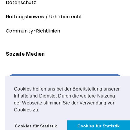
Datenschutz
Haftungshinweis / Urheberrecht
Community-Richtlinien
Soziale Medien
Facebook
FOLLOW ME!
Cookies helfen uns bei der Bereitstellung unserer
Inhalte und Dienste. Durch die weitere Nutzung
Instagram
der Webseite stimmen Sie der Verwendung von
Cookies zu.
OUR PHOTOS!
Cookies für Statistik
Cookies für Statistik