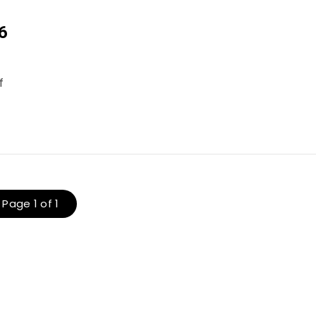
6
f
Page 1 of 1