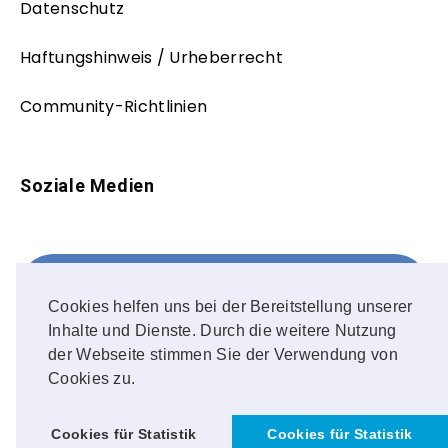
Datenschutz
Haftungshinweis / Urheberrecht
Community-Richtlinien
Soziale Medien
Facebook
FOLLOW ME!
Cookies helfen uns bei der Bereitstellung unserer
Inhalte und Dienste. Durch die weitere Nutzung
Instagram
der Webseite stimmen Sie der Verwendung von
Cookies zu.
OUR PHOTOS!
Cookies für Statistik
Cookies für Statistik