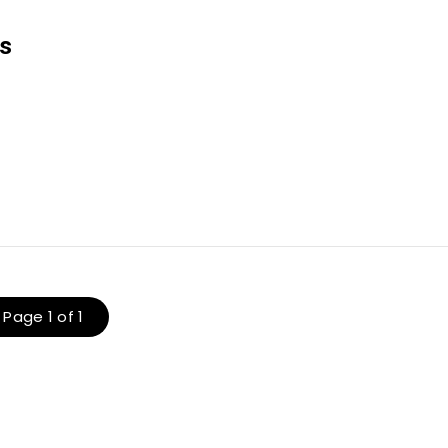
rs
Page 1 of 1