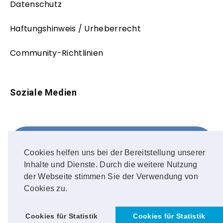
Datenschutz
Haftungshinweis / Urheberrecht
Community-Richtlinien
Soziale Medien
Facebook
FOLLOW ME!
Cookies helfen uns bei der Bereitstellung unserer
Inhalte und Dienste. Durch die weitere Nutzung
Instagram
der Webseite stimmen Sie der Verwendung von
Cookies zu.
OUR PHOTOS!
Cookies für Statistik
Cookies für Statistik