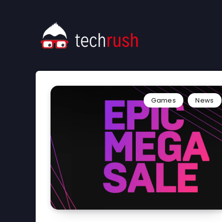
Games
News