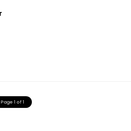
m
r
Page 1 of 1