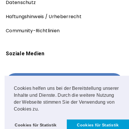
Datenschutz
Haftungshinweis / Urheberrecht
Community-Richtlinien
Soziale Medien
Facebook
FOLLOW ME!
Cookies helfen uns bei der Bereitstellung unserer
Inhalte und Dienste. Durch die weitere Nutzung
Instagram
der Webseite stimmen Sie der Verwendung von
Cookies zu.
OUR PHOTOS!
Cookies für Statistik
Cookies für Statistik