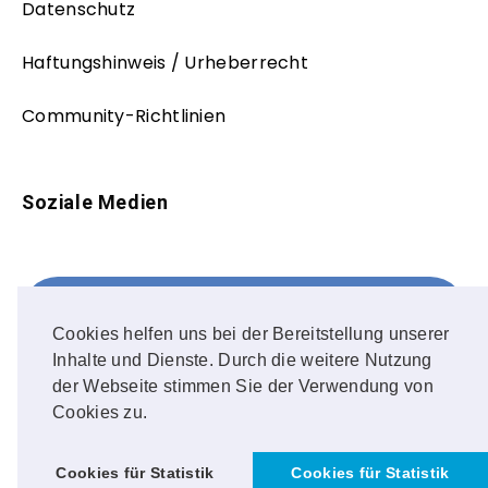
Datenschutz
Haftungshinweis / Urheberrecht
Community-Richtlinien
Soziale Medien
Facebook
FOLLOW ME!
Cookies helfen uns bei der Bereitstellung unserer
Inhalte und Dienste. Durch die weitere Nutzung
Instagram
der Webseite stimmen Sie der Verwendung von
Cookies zu.
OUR PHOTOS!
Cookies für Statistik
Cookies für Statistik