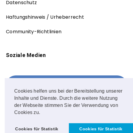
Datenschutz
Haftungshinweis / Urheberrecht
Community-Richtlinien
Soziale Medien
Facebook
FOLLOW ME!
Cookies helfen uns bei der Bereitstellung unserer
Inhalte und Dienste. Durch die weitere Nutzung
Instagram
der Webseite stimmen Sie der Verwendung von
Cookies zu.
OUR PHOTOS!
Cookies für Statistik
Cookies für Statistik