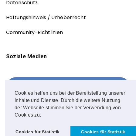
Datenschutz
Haftungshinweis / Urheberrecht
Community-Richtlinien
Soziale Medien
Facebook
FOLLOW ME!
Cookies helfen uns bei der Bereitstellung unserer
Inhalte und Dienste. Durch die weitere Nutzung
Instagram
der Webseite stimmen Sie der Verwendung von
Cookies zu.
OUR PHOTOS!
Cookies für Statistik
Cookies für Statistik