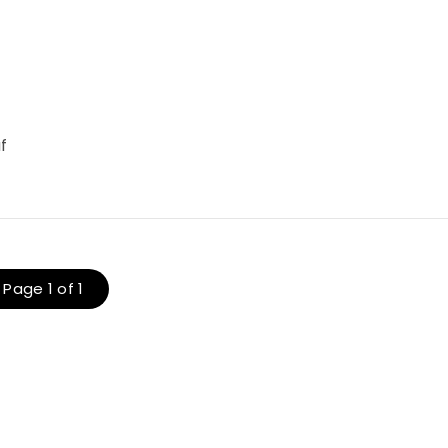
f
Page 1 of 1