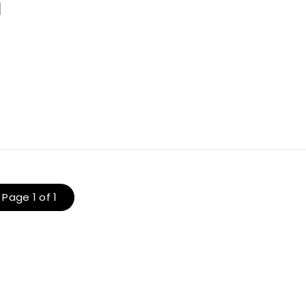
l
Page 1 of 1