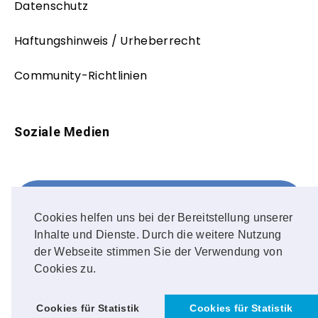
Datenschutz
Haftungshinweis / Urheberrecht
Community-Richtlinien
Soziale Medien
Facebook
FOLLOW ME!
Cookies helfen uns bei der Bereitstellung unserer
Inhalte und Dienste. Durch die weitere Nutzung
Instagram
der Webseite stimmen Sie der Verwendung von
Cookies zu.
OUR PHOTOS!
Cookies für Statistik
Cookies für Statistik