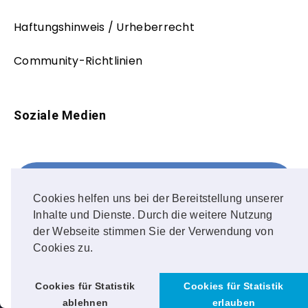
Haftungshinweis / Urheberrecht
Community-Richtlinien
Soziale Medien
Facebook
FOLLOW ME!
Cookies helfen uns bei der Bereitstellung unserer
Inhalte und Dienste. Durch die weitere Nutzung
Instagram
der Webseite stimmen Sie der Verwendung von
Cookies zu.
OUR PHOTOS!
Cookies für Statistik
Cookies für Statistik
ablehnen
erlauben