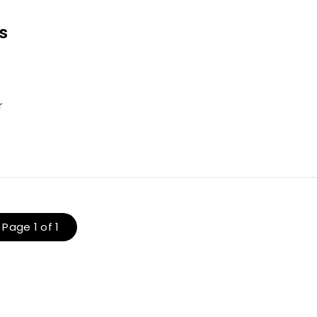
ws
r
Page 1 of 1