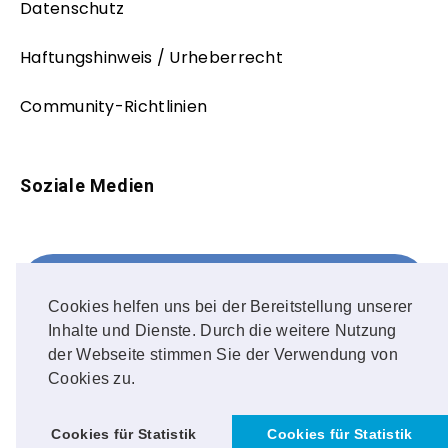
Datenschutz
Haftungshinweis / Urheberrecht
Community-Richtlinien
Soziale Medien
Facebook
FOLLOW ME!
Cookies helfen uns bei der Bereitstellung unserer
Inhalte und Dienste. Durch die weitere Nutzung
Instagram
der Webseite stimmen Sie der Verwendung von
Cookies zu.
OUR PHOTOS!
Cookies für Statistik
Cookies für Statistik