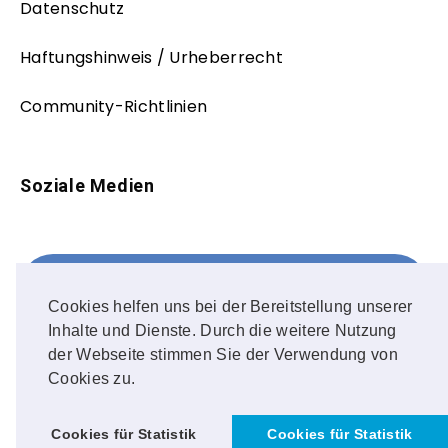
Datenschutz
Haftungshinweis / Urheberrecht
Community-Richtlinien
Soziale Medien
Facebook
FOLLOW ME!
Cookies helfen uns bei der Bereitstellung unserer
Inhalte und Dienste. Durch die weitere Nutzung
Instagram
der Webseite stimmen Sie der Verwendung von
Cookies zu.
OUR PHOTOS!
Cookies für Statistik
Cookies für Statistik