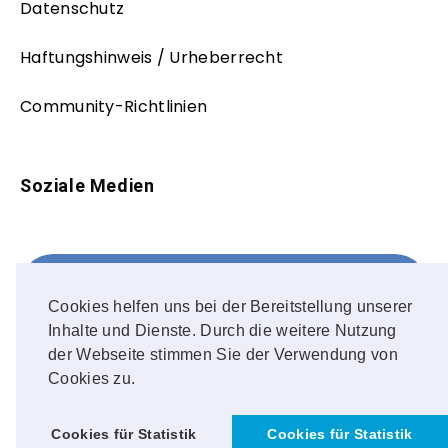
Datenschutz
Haftungshinweis / Urheberrecht
Community-Richtlinien
Soziale Medien
Facebook
FOLLOW ME!
Cookies helfen uns bei der Bereitstellung unserer
Inhalte und Dienste. Durch die weitere Nutzung
Instagram
der Webseite stimmen Sie der Verwendung von
Cookies zu.
OUR PHOTOS!
Cookies für Statistik
Cookies für Statistik