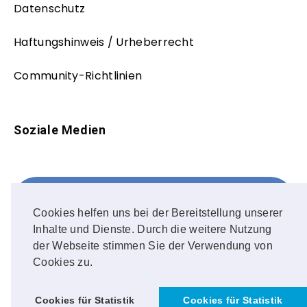
Datenschutz
Haftungshinweis / Urheberrecht
Community-Richtlinien
Soziale Medien
Facebook
FOLLOW ME!
Cookies helfen uns bei der Bereitstellung unserer
Inhalte und Dienste. Durch die weitere Nutzung
Instagram
der Webseite stimmen Sie der Verwendung von
Cookies zu.
OUR PHOTOS!
Cookies für Statistik
Cookies für Statistik