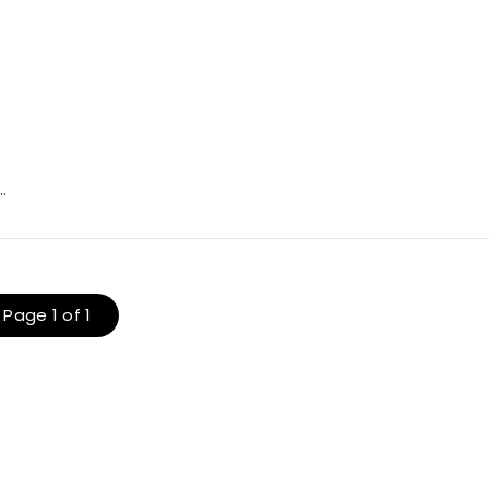
…
Page 1 of 1