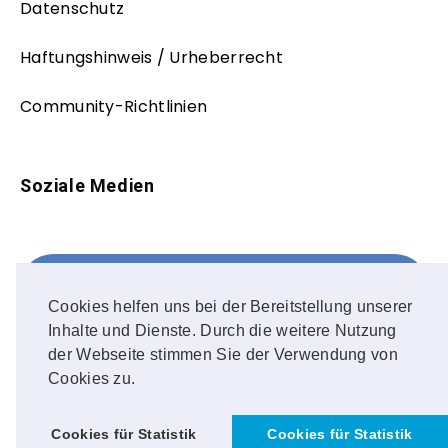
Datenschutz
Haftungshinweis / Urheberrecht
Community-Richtlinien
Soziale Medien
Facebook
FOLLOW ME!
Cookies helfen uns bei der Bereitstellung unserer
Inhalte und Dienste. Durch die weitere Nutzung
Instagram
der Webseite stimmen Sie der Verwendung von
Cookies zu.
OUR PHOTOS!
Cookies für Statistik
Cookies für Statistik