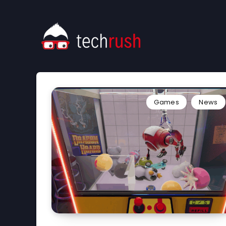
Games
News